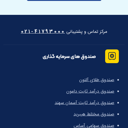
مرکز تماس و پشتیبانی
41793000-021
صندوق های سرمایه گذاری
صندوق طلای آلتون
صندوق درآمد ثابت دامون
صندوق درآمد ثابت آسمان سهند
صندوق مختلط هیبرید
صندوق سهامی آساس