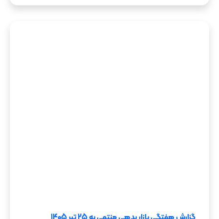
گزارش هفتگی بازار بدهی منتهی به 25 تیر 1405