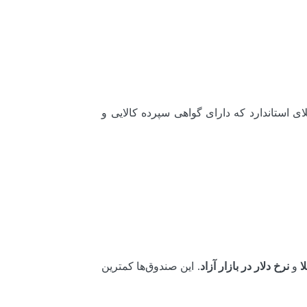
یداست، بخش عمده دارایی خود را (معمولاً بالای ۷۰٪) روی شمش طلای استاندارد که دارای گواهی سپرده کالایی و
ا
و
نرخ دلار در بازار آزاد
. این صندوق‌ها کمترین