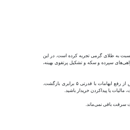
صندوق‌های طلا، رشد محسوس‌تری را نسبت به طلای گرمی تجربه کرده است. در این
واهی‌های سپرده و سکه و تشکیل پرتفوی بهینه،
همان‌طور که در بهار ۱۴۰۴ (بهار سیاه صندوق‌ها) شاهد خروج ۶.۲ هزار میلیارد تومان پول بودیم، بازار بلافاصله پس از رفع ابهامات با قدرتی ۵ برابری بازگشت.
مالیات یا پیداکردن خریدار باشید.