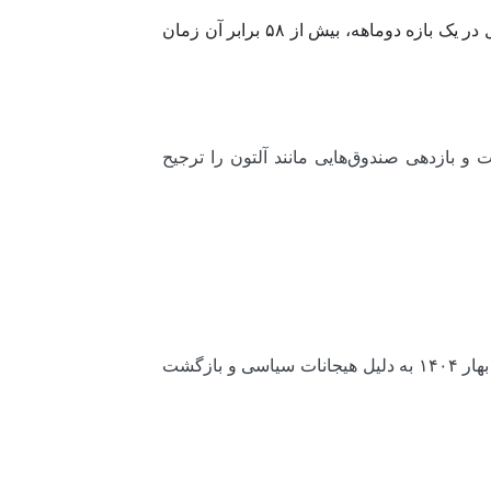
برای درک بزرگی این ارقام کافی‌ست بدانیم کل ورود پول در بهار ۱۴۰۱ تنها ۶۱۰ میلیارد تومان بود. اکنون ورودی پول در یک بازه دو‌ماهه، بیش از ۵۸ برابر آن زمان
 و بازدهی صندوق‌هایی مانند آلتون را ترجیح
با وجود اینکه علاقه سنتی به طلای آب‌شده و سکه همچنان وجود دارد، اما آمارها (مثل خروج ۶ هزارمیلیاردی پول در بهار ۱۴۰۴ به دلیل هیجانات سیاسی و بازگشت