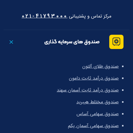
مرکز تماس و پشتیبانی
41793000-021
صندوق های سرمایه گذاری
صندوق طلای آلتون
صندوق درآمد ثابت دامون
صندوق درآمد ثابت آسمان سهند
صندوق مختلط هیبرید
صندوق سهامی آساس
صندوق سهامی آسمان یکم